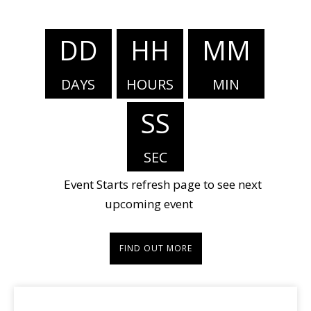
734422
DD
HH
MM
DAYS
HOURS
MIN
SS
SEC
Event Starts refresh page to see next
upcoming event
FIND OUT MORE