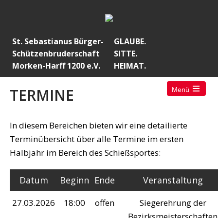
St. Sebastianus Bürger-
GLAUBE.
Schützenbruderschaft
SITTE.
Morken-Harff 1200 e.V.
HEIMAT.
TERMINE
Menü
Open
the
main
menu
In diesem Bereichen bieten wir eine detailierte
Terminübersicht über alle Termine im ersten
Halbjahr im Bereich des Schießsportes:
Datum
Beginn
Ende
Veranstaltung
27.03.2026
18:00
offen
Siegerehrung der
Bezirksmeisterschaften