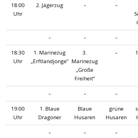
18:00
2. Jägerzug
–
–
Uhr
S
–
–
–
18:30
1. Marinezug
3.
–
1
Uhr
„Erftlandjonge“
Marinezug
„Große
Freiheit“
–
–
–
19:00
1. Blaue
Blaue
grüne
Uhr
Dragoner
Husaren
Husaren
–
–
–