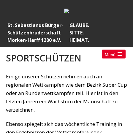
St. Sebastianus Bürger-
GLAUBE.
Schützenbruderschaft
SITTE.
Morken-Harff 1200 e.V.
HEIMAT.
SPORTSCHÜTZEN
Menü
Open
the
main
menu
Einige unserer Schützen nehmen auch an
regionalen Wettkämpfen wie dem Bezirk Super Cup
oder an Rundenwettkämpfen teil. Hier ist in den
letzten Jahren ein Wachstum der Mannschaft zu
verzeichnen.
Ebenso spiegelt sich das wöchentliche Training in
den Ergebnissen der Wettkämpfe wieder.