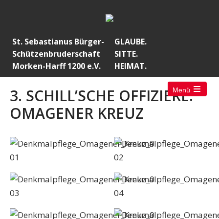
St. Sebastianus Bürger-
GLAUBE.
Schützenbruderschaft
SITTE.
Morken-Harff 1200 e.V.
HEIMAT.
3. SCHILL’SCHE OFFIZIERE:
Menü
Open
the
OMAGENER KREUZ
main
menu