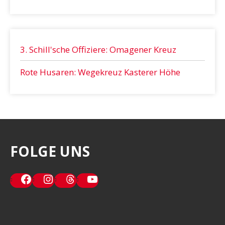
3. Schill'sche Offiziere: Omagener Kreuz
Rote Husaren: Wegekreuz Kasterer Höhe
FOLGE UNS
Facebook
Instagram
Threads
YouTube