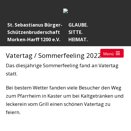
St. Sebastianus Bürger-
GLAUBE.
Schützenbruderschaft
SITTE.
Morken-Harff 1200 e.V.
HEIMAT.
Vatertag / Sommerfeeling 2022
Menü
Open
the
Das diesjährige Sommerfeeling fand an Vatertag
main
menu
statt.
Bei bestem Wetter fanden viele Besucher den Weg
zum Pfarrheim in Kaster um bei Kaltgetränken und
leckerein vom Grill einen schönen Vatertag zu
feiern.