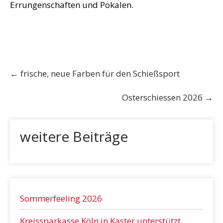
Errungenschaften und Pokalen.
Post
←
frische, neue Farben für den Schießsport
navigation
Osterschiessen 2026
→
weitere Beiträge
Sommerfeeling 2026
Kreissparkasse Köln in Kaster unterstützt