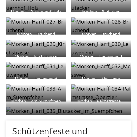
Morken – Bauernhof Holz
Morken – Blutacker
Morken – Bruchend
Morken – Bruchend
Morken – Kirchstrasse
Morken – Leuwenend
Morken – Leuwenend
Morken – Messweg
Morken – Am Sümpfchen
Morken – Palmstrasse –
Oberzier
Morken – Blutacker – Im Sümpfchen
Schützenfeste und