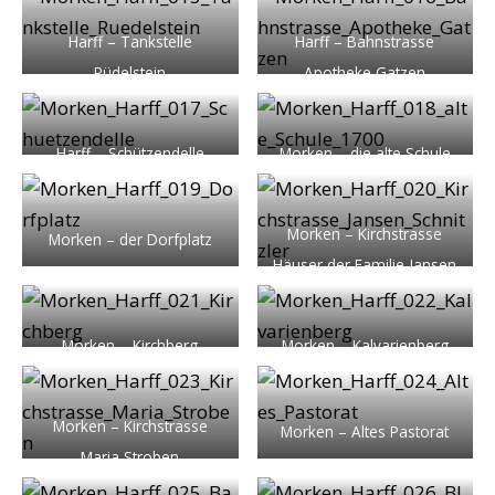
Harff – Tankstelle
Harff – Bahnstrasse
Rüdelstein
Apotheke Gatzen
Harff – Schützendelle
Morken – die alte Schule
von Morken um 1700
Morken – Kirchstrasse
Morken – der Dorfplatz
Häuser der Familie Jansen
und Schnitzler
Morken – Kirchberg
Morken – Kalvarienberg
Morken – Kirchstrasse
Morken – Altes Pastorat
Maria Stroben