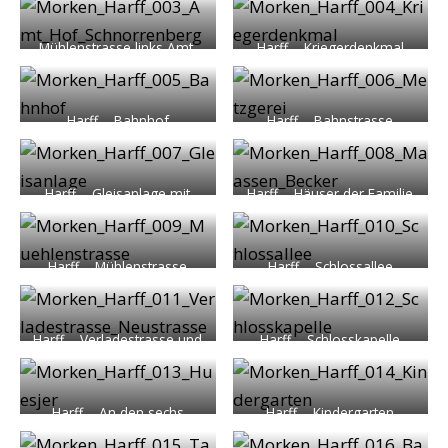
Tagebau Frimmersdorf
Mühlenstrasse links Amt,
Harff – Kriegerdenkmal
rechts Hof Schnorrenberg
Harff – Bahnhof
Harff – Bahnstrasse
Metzgerei Wego
Harff – Gleisanlage mit
Harff – Häuser der Familie
Blick auf St. Martinus
Maaßen und Becker
Harff – Mühlenstrasse
Harff – Schlossallee
Harff – Verladestrasse und
Harff – Schlosskapelle
Neustrasse
Harff – An den sechs
Harff – Kindergarten
Hüsjer