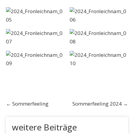
Post
←
Sommerfeeling
Sommerfeeling 2024
→
navigation
weitere Beiträge