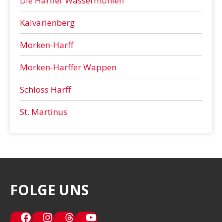
Die Harffer Wassermühlen
Kalvarienberg
Morken-Harff
Morken-Harffer Wappen
Schloss Harff
St. Martinus
FOLGE UNS
Facebook
Instagram
Threads
YouTube