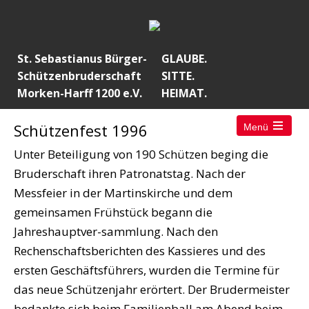
St. Sebastianus Bürger-
GLAUBE.
Schützenbruderschaft
SITTE.
Morken-Harff 1200 e.V.
HEIMAT.
Schützenfest 1996
Menü
Open
the
Unter Beteiligung von 190 Schützen beging die
main
menu
Bruderschaft ihren Patronatstag. Nach der
Messfeier in der Martinskirche und dem
gemeinsamen Frühstück begann die
Jahreshauptver-sammlung. Nach den
Rechenschaftsberichten des Kassieres und des
ersten Geschäftsführers, wurden die Termine für
das neue Schützenjahr erörtert. Der Brudermeister
bedankte sich beim Familienball am Abend beim