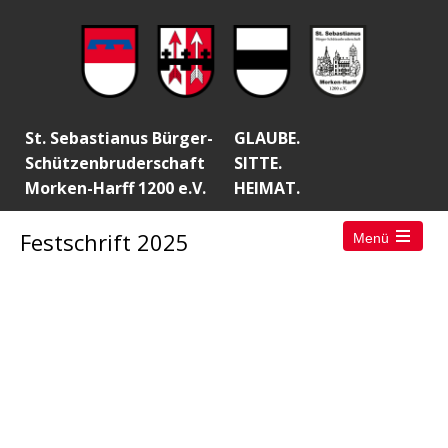
St. Sebastianus Bürger-
GLAUBE.
Schützenbruderschaft
SITTE.
Morken-Harff 1200 e.V.
HEIMAT.
Festschrift 2025
Menü
Open
the
main
menu