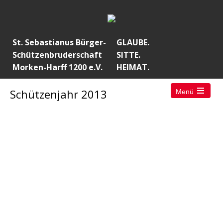
St. Sebastianus Bürger-
GLAUBE.
Schützenbruderschaft
SITTE.
Morken-Harff 1200 e.V.
HEIMAT.
Schützenjahr 2013
Menü
Open
the
main
menu