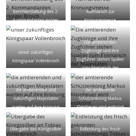
Berichterstattung des 2.
Aufmarsch zur
Kommandanten Holger
Krönungsmesse
Broich
Die amtierenden
Zugkönige und ihre
unser zukünftiges
Zugführer stehen Spalier
Königspaar Vollenbroich
zum Einmarsch der
Majestäten
die amtierenden und
der amtierende
zukünftigen Majestäten
Schützenkönig Markus
warten auf ihre Krönung
Kleinheuer wird entkrönt
Übergabe des Königssilber
Eidleistung des frisch