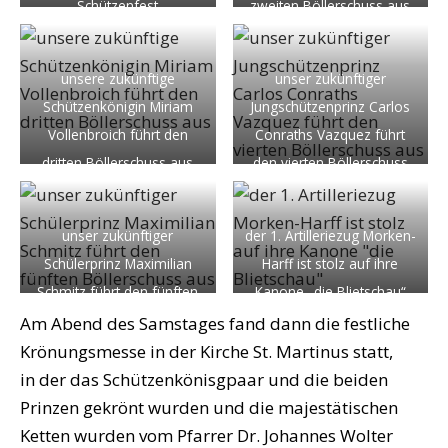
Schützenfest
zweiten Böllerschuss aus
unsere zukünftige
unser zukünftiger
Schützenkönigin Miriam
Jungschützenprinz Carlos
Vollenbroich führt den
Conraths Vazquez führt
dritten Böllerschuss aus
den vierten Böllerschuss
aus
unser zukünftiger
der 1. Artilleriezug Morken-
Schülerprinz Maximilian
Harff ist stolz auf ihre
Schmitz führt den fünften
Kanone „die Blietschau“
Böllerschuss aus
Am Abend des Samstages fand dann die festliche
Krönungsmesse in der Kirche St. Martinus statt,
in der das Schützenkönisgpaar und die beiden
Prinzen gekrönt wurden und die majestätischen
Ketten wurden vom Pfarrer Dr. Johannes Wolter