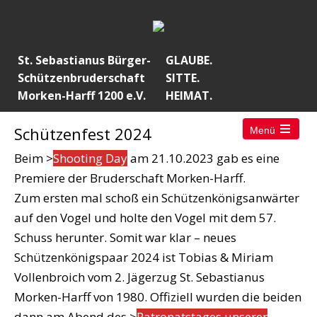
St. Sebastianus Bürger-
GLAUBE.
Schützenbruderschaft
SITTE.
Morken-Harff 1200 e.V.
HEIMAT.
Schützenfest 2024
Menü
Open
the
Beim >
Shooting Day
am 21.10.2023 gab es eine
main
menu
Premiere der Bruderschaft Morken-Harff.
Zum ersten mal schoß ein Schützenkönigsanwärter
auf den Vogel und holte den Vogel mit dem 57.
Schuss herunter. Somit war klar – neues
Schützenkönigspaar 2024 ist Tobias & Miriam
Vollenbroich vom 2. Jägerzug St. Sebastianus
Morken-Harff von 1980. Offiziell wurden die beiden
dann am Abend des >
Patronatstages unserer