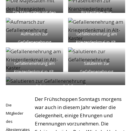
Die Majestäten mit den
Präsentieren zur
Ehrengästen
Kranzniederlegung
Aufmarsch zur
Gefallenenehrung am
Gefallenenehrung
Kriegerdenkmal in Alt-
Kaster
Gefallenenehrung am
Salutieren zur
Kriegerdenkmal in Alt-
Gefallenenehrung
Kaster
Salutieren zur Gefallenenehrung
Der Frühschoppen Sonntags morgens
Die
war auch in diesem Jahr wieder die
Mitglieder
Gelegenheit, einige Ehrungen und
des
Ernennungen vorzunehmen. Die
Ältestenrates