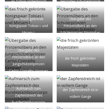
an Tobias Vollenbroich
gekrönten Schützenkönigs
Tobias I.
das frisch gekrönte
Übergabe des
Königspaar Tobias I. und
Prinzensilbers an den
Miriam I.
Schülerprinzen Maximilian
Schmitz
Übergabe des
Prinzensilbers an den
die frisch gekrönten
Jungschützenprinzen
Majestäten
Carlos Conraths Vazquez
Aufmarsch zum
der Zapfenstreich ist in
Zapfenstreich des
vollem Gange
Bundestambourcorps
Königshoven